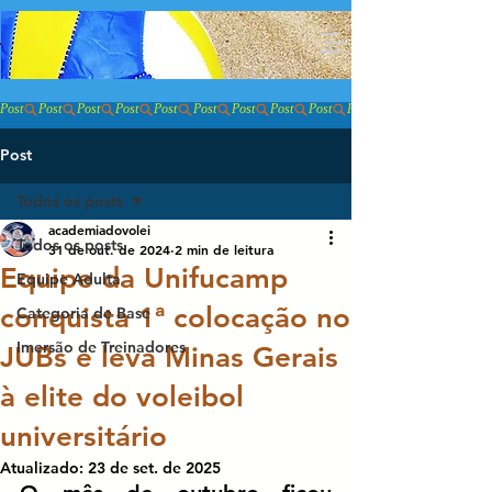
ACADEMIA DO VÔLEI
Buscar
Post
Post
Todos os posts
academiadovolei
Todos os posts
31 de out. de 2024
2 min de leitura
Equipe da Unifucamp
Equipe Adulta
conquista 1ª colocação no
Categoria de Base
Imersão de Treinadores
JUBs e leva Minas Gerais
à elite do voleibol
universitário
Atualizado:
23 de set. de 2025