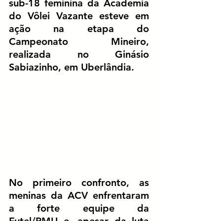
sub-18 feminina da Academia 
do Vôlei Vazante
 esteve em 
ação na 
etapa do 
Campeonato Mineiro
, 
realizada no 
Ginásio 
Sabiazinho, em Uberlândia
.
No primeiro confronto, as 
meninas da ACV enfrentaram 
a forte equipe da 
Futel/PMU
 e, apesar da luta 