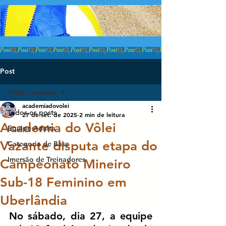
ACADEMIA DO VÔLEI
Buscar
Post
Post
Todos os posts
academiadovolei
Todos os posts
27 de set. de 2025
2 min de leitura
Academia do Vôlei
Equipe Adulta
Vazante disputa etapa do
Categoria de Base
Imersão de Treinadores
Campeonato Mineiro
Sub-18 Feminino em
Uberlândia
No sábado, dia 27, a equipe 