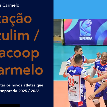
e Carmelo
tação
ulim /
racoop
armelo
ar os novos atletas que
temporada 2025 / 2026