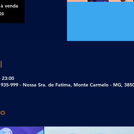
 à venda
os
l
– 23:00
935-999 - Nossa Sra. de Fatima, Monte Carmelo - MG, 38500
to