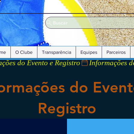
Buscar
me
O Clube
Transparência
Equipes
Parceiros
formações do Event
Registro